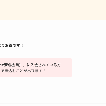
なりお得です！
he安心会員）
」に入会されている方
引で申込むことが出来ます！