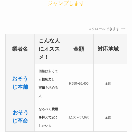
ジャンプします
スクロールできます
こんな人
業者名
にオスス
金額
対応地域
メ！
価格は安くて
おそう
も
技術力
と
9,350
~
26,400
全国
じ本舗
実績
を求める
人
なるべく
費用
おそう
を抑えて安く
1,100～57,970
全国
じ革命
したい人