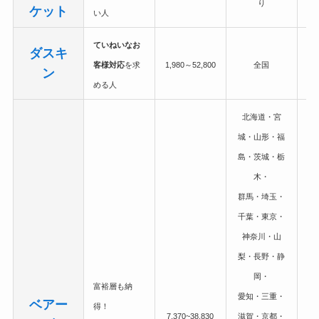
り
ケット
い人
ていねいなお
ダスキ
客様対応
を求
1,980～52,800
全国
ン
める人
北海道・宮
城・山形・福
島・茨城・栃
木・
群馬・埼玉・
千葉・東京・
神奈川・山
梨・長野・静
岡・
富裕層も納
愛知・三重・
ベアー
得！
7,370~38,830
滋賀・京都・