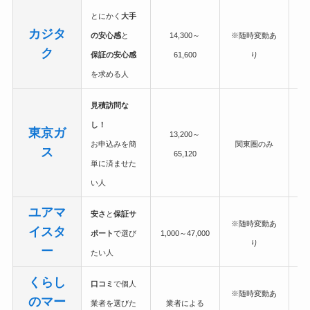
とにかく
大手
カジタ
の安心感
と
14,300～
※随時変動あ
ク
保証の安心感
61,600
り
を求める人
見積訪問な
し！
東京ガ
13,200～
お申込みを簡
関東圏のみ
ス
65,120
単に済ませた
い人
ユアマ
安さ
と
保証サ
※随時変動あ
イスタ
ポート
で選び
1,000～47,000
り
ー
たい人
くらし
口コミ
で個人
※随時変動あ
のマー
業者を選びた
業者による