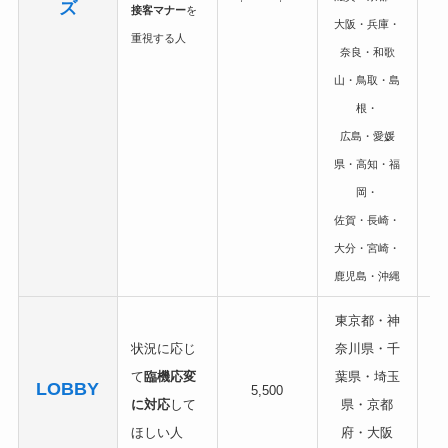
ズ
接客マナー
を
大阪・兵庫・
重視する人
奈良・和歌
山・鳥取・島
根・
広島・愛媛
県・高知・福
岡・
佐賀・長崎・
大分・宮崎・
鹿児島・沖縄
東京都・神
状況に応じ
奈川県・千
※
て
臨機応変
葉県・埼玉
LOBBY
5,500
で
に対応
して
県・京都
通
ほしい人
府・大阪