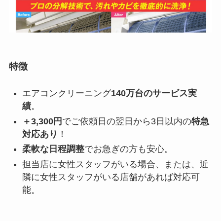
特徴
エアコンクリーニング
140万台のサービス実
績
。
＋3,300円
でご依頼日の翌日から3日以内の
特急
対応あり
！
柔軟な日程調整
でお急ぎの方も安心。
担当店に女性スタッフがいる場合、または、近
隣に女性スタッフがいる店舗があれば対応可
能。