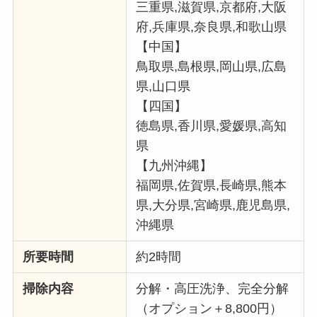
三重県,滋賀県,京都府,大阪
府,兵庫県,奈良県,和歌山県
【中国】
鳥取県,島根県,岡山県,広島
県,山口県
【四国】
徳島県,香川県,愛媛県,高知
県
【九州沖縄】
福岡県,佐賀県,長崎県,熊本
県,大分県,宮崎県,鹿児島県,
沖縄県
所要時間
約2時間
掃除内容
分解・高圧洗浄、完全分解
（オプション＋8,800円）