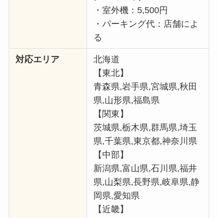
・室外機：5,500円
・パーキング代：店舗によ
る
対応エリア
北海道
【東北】
青森県,岩手県,宮城県,秋田
県,山形県,福島県
【関東】
茨城県,栃木県,群馬県,埼玉
県,千葉県,東京都,神奈川県
【中部】
新潟県,富山県,石川県,福井
県,山梨県,長野県,岐阜県,静
岡県,愛知県
【近畿】