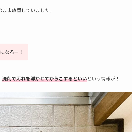
のまま放置していました。
になるー！
、
洗剤で汚れを浮かせてからこする
といい
という情報が！