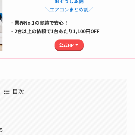
おそうじ本舗
＼エアコンまとめ割／
・
業界No.1の実績で安心！
・
2台以上の依頼で
1台あたり1,100円OFF
公式HP
目次
る