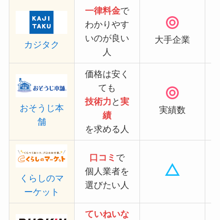
一律料金
で
わかりやす
いのが良い
大手企業
カジタク
人
価格は安く
ても
技術力
と
実
おそうじ本
実績数
績
舗
を求める人
口コミ
で
個人業者を
くらしのマ
選びたい人
ーケット
ていねいな